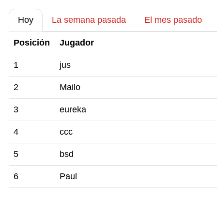
Hoy
La semana pasada
El mes pasado
Posición
Jugador
1
jus
2
Mailo
3
eureka
4
ccc
5
bsd
6
Paul