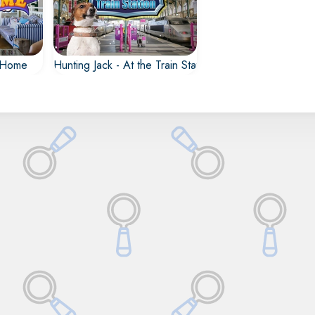
t Home
Hunting Jack - At the Train Station
do
Jack se ha estado
asa,
escondiendo en
rlo?
estación de tren,
¿puedes encontrarlo?