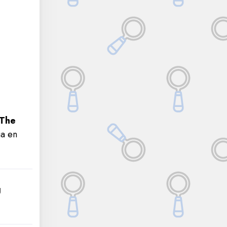
 The
ga en
g