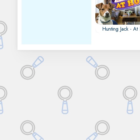
Hunting Jack - A
Jack se ha esta
escondiendo en c
¿puedes encontra