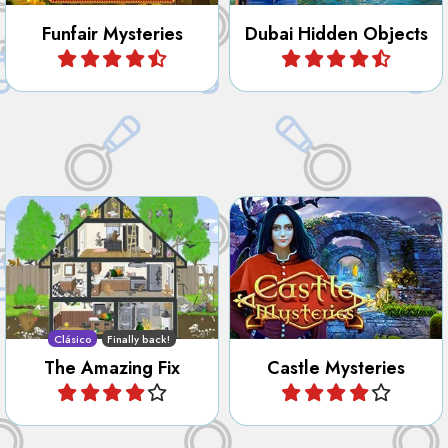
Funfair Mysteries
Dubai Hidden Objects
Jugar
Jugar
Arregla la casa de este
Encuentra todos los objetos
veterano eliminando toda la
ocultos, números, letras,
basura y alejando a los
contornos y diferencias en
animales.
el castillo.
Clásico
Finally back!
The Amazing Fix
Castle Mysteries
Jugar
Jugar