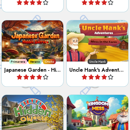
Intenta descubrir los
Ayuda al tío Hank en la
secretos del jardín japonés.
granja.
Primavera
Verano
Otoño
Uncle Hank
Japanese Garden - Hidden Secrets
Uncle Hank's Adventures - Mess In The Farm
Jugar
Jugar
Intenta encontrar todos los
Ordena el caos en el Reino.
objetos ocultos en la calle.