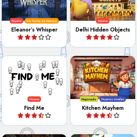
Monroe en Blackwood
en este juego de objetos
Manor.
ocultos.
Nuevo
Sin límite de tiempo
Nuevo
Eleanor’s Whisper
Delhi Hidden Objects
Jugar
Jugar
Encuéntrame entre la
Ordena el caos en la
multitud.
cocina.
Nuevo
Mejorado
Nuevos niveles
Find Me
Kitchen Mayhem
Jugar
Jugar