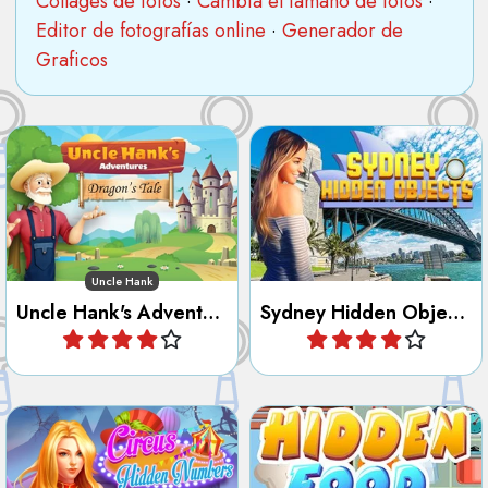
Collages de fotos
·
Cambia el tamaño de fotos
·
Editor de fotografías online
·
Generador de
Graficos
Descubre la ciudad de
Ayuda al tío Hank en el
Sydney en este juego de
cuento del dragón.
objetos ocultos y letras.
Uncle Hank
Uncle Hank's Adventures - Dragon’s Tale
Sydney Hidden Objects
Jugar
Jugar
Todos los números están
Encuentra los objetos