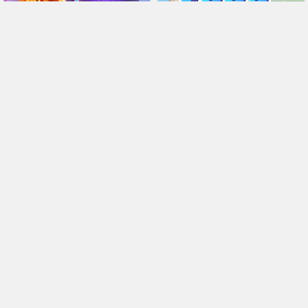
ocultos en el circo.
escondidos en la comida.
Circus Hidden Numbers
Hidden Food
Jugar
Jugar
Descubre la ciudad de
Encuentra objetos en el
Londres en este juego de
castillo francés más famoso
objetos ocultos y letras.
de Chenonceau.
London Hidden Objects
Chenonceau Hidden Objects
Jugar
Jugar