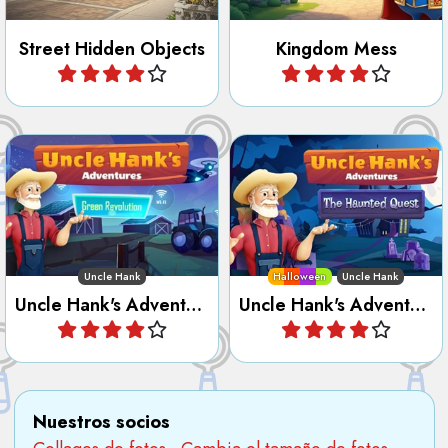
Street Hidden Objects
Kingdom Mess
Jugar
Jugar
Ayuda al tío Hank en la
Ayuda al tío Hank en la
Revolución Verde.
búsqueda embrujada.
Uncle Hank
Halloween
Uncle Hank
Uncle Hank's Adventures - Green Revolution
Uncle Hank's Adventures -The Haunted Quest
Jugar
Jugar
Nuestros socios