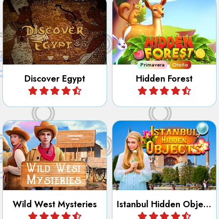
Descubre los Monumentos
Intenta encontrar todos los
de Egipto en este juego
objetos escondidos en el
Mahjong de Diferencias.
bosque.
Primavera
Otoño
Discover Egypt
Hidden Forest
Jugar
Jugar
Encuentra todos los objetos
Descubre la ciudad de
ocultos, números, letras,
Estambul en este juego de
contornos y diferencias en
objetos ocultos.
Wild West Mysteries.
Wild West Mysteries
Istanbul Hidden Objects
Jugar
Jugar