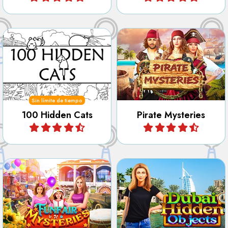
Encuentra todos los objetos
Intenta encontrar los 100
ocultos, números, letras,
gatos ocultos.
contornos y diferencias en
Pirate Mysteries.
Sin límite de tiempo
100 Hidden Cats
Pirate Mysteries
Jugar
Jugar
Encuentra todos los objetos
Descubre la ciudad de
ocultos, números, letras,
Dubai en este juego de
contornos y diferencias en
objetos ocultos.
el parque de atracciones.