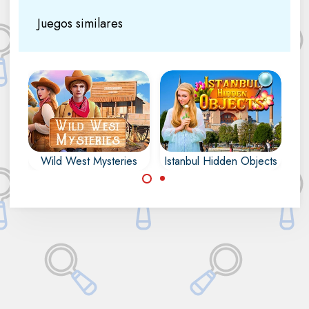
Juegos similares
ck!
Wild West Mysteries
Istanbul Hidden Objects
D
Descubre la ciudad
Encuentra todos los
de Estambul en este
objetos ocultos,
juego de objetos
números, letras,
ocultos.
contornos y
diferencias en Wild
West Mysteries.