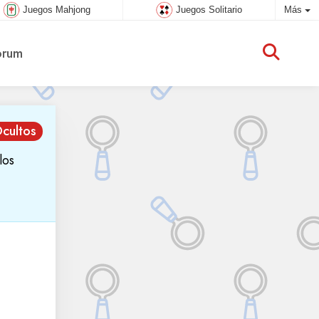
Juegos Mahjong
Juegos Solitario
Más
rum
cultos
los