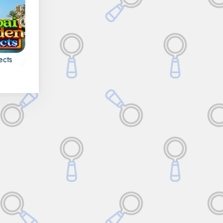
Sin límite de tiempo
ects
100 Hidden Cats
Pirate Mysteries
Intenta encontrar los 100
 de
Encuentra todos los
gatos ocultos.
o de
objetos ocultos,
números, letras,
contornos y diferenci
en Pirate Mysteries.