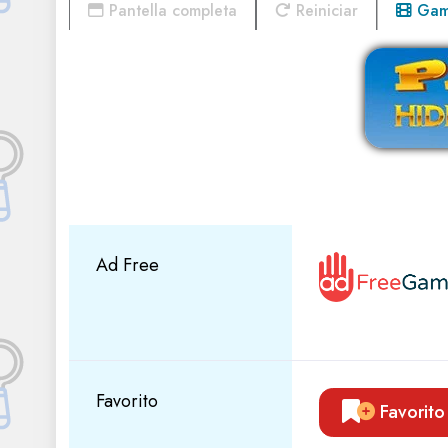
Pantella completa
Reiniciar
Game
Ad Free
Favorito
Favorito