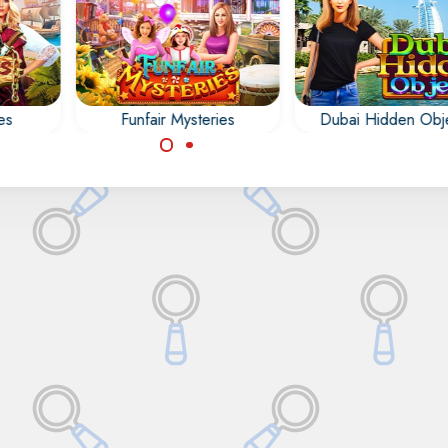
es
Funfair Mysteries
Dubai Hidden Obj
Descubre la ciudad
los
Encuentra todos los
Dubai en este jueg
s,
objetos ocultos,
objetos ocultos.
s,
números, letras,
ncias
contornos y diferencias
ies.
en el parque de
atracciones.