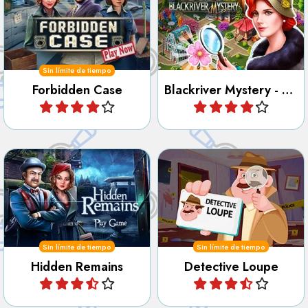
Restaura la ciudad de
Resuelve el misterio de un
Blackriver restaurando las
asesinato en este caso
ruinas y resolviendo el
prohibido.
misterio.
Sin límite de tiempo
Forbidden Case
Blackriver Mystery - Hidden Objects
Jugar
Jugar
Ser un detective y busca la
Ayuda al Detective Loupe en
evidencia oculta.
42 casos diferentes.
Sin límite de tiempo
Sin límite de tiempo
Hidden Remains
Detective Loupe
Jugar
Jugar