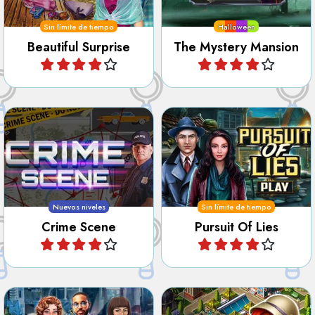
Sin límite de tiempo
Halloween
Beautiful Surprise
The Mystery Mansion
Jugar
Jugar
Encuentra los objetos
Ayuda a los 2 detectives
ocultos en la escena del
Donna y Thomas en este
crimen.
caso.
Nuevos niveles
Sin límite de tiempo
Crime Scene
Pursuit Of Lies
Jugar
Jugar