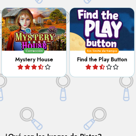
Descubre todos los secretos
Usa las pistas para encontrar
de la Casa Misteriosa.
el botón de jugar.
Corrección
Sin límite de tiempo
Mystery House
Find the Play Button
Jugar
Jugar