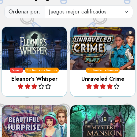
Ordenar por:
Ayuda a la detective Evelyn
Intenta resolver el crimen
Monroe en Blackwood
encontrando todos los
Manor.
objetos.
Nuevo
Sin límite de tiempo
Sin límite de tiempo
Eleanor’s Whisper
Unraveled Crime
Jugar
Jugar
Encuentra todas las
Explora la Mansión
hermosas sorpresas
Misteriosa y descubre todos
escondidas en el parque.
sus secretos.