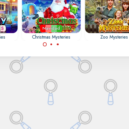
Navidad
ies
Christmas Mysteries
Zoo Mysteries
los
Encuentra todos los
Encuentra todos l
s,
objetos ocultos,
objetos ocultos,
s,
números, letras,
números, letras,
ncias
contornos y diferencias
contornos y diferen
ies.
en Christmas Mysteries.
en el zoológico.