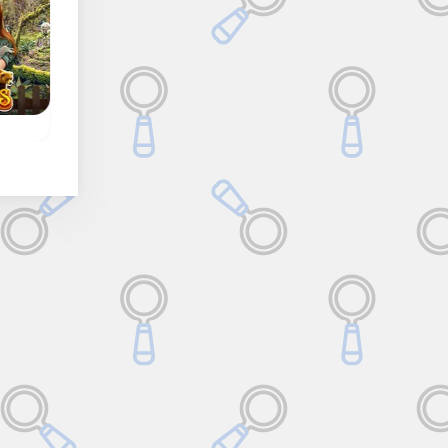
Pirate Mysteries
Funfair Mysteries
os
Encuentra todos los
Encuentra todos los
objetos ocultos,
objetos ocultos,
números, letras,
números, letras,
cias
contornos y diferencias
contornos y diferenci
en Pirate Mysteries.
en el parque de
atracciones.