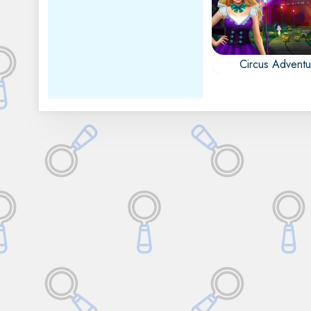
Circus Adventu
Descubra el Cir
encuentre todos 
objetos ocultos, 
números ocultos y
diferencias.