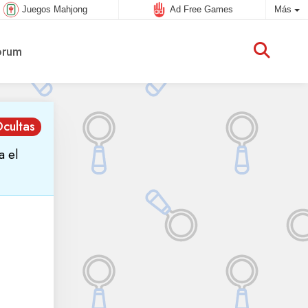
Juegos Mahjong
Ad Free Games
Más
rum
Ocultas
a el