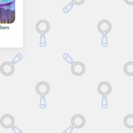
bers
s
irco.