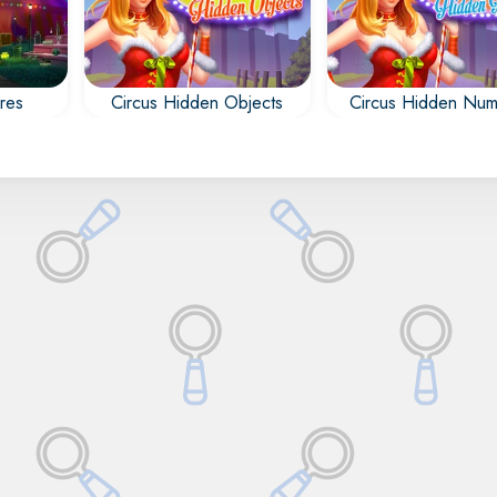
res
Circus Hidden Objects
Circus Hidden Num
Todos los número
Busca y encuentra todos
co y
están ocultos en el c
los objetos escondidos
los
en el circo.
los
 las