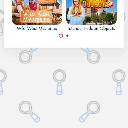
Wild West Mysteries
Istanbul Hidden Objects
Descubre la ciudad
Encuentra todos los
de Estambul en este
objetos ocultos,
juego de objetos
números, letras,
ocultos.
contornos y
diferencias en Wild
West Mysteries.
Made with
by
NeonGames
© 2026