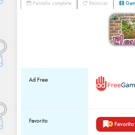
Pantella completa
Reiniciar
Game
Ad Free
Favorito
Favorito