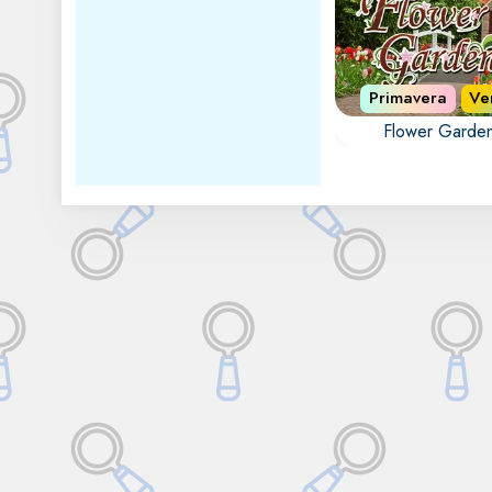
Primavera
Ve
Flower Garde
Colorido juego
cartas escondid