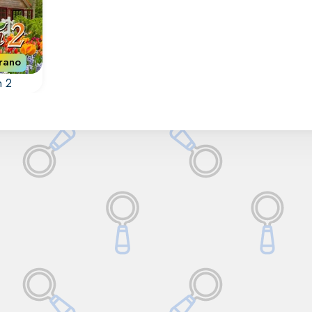
rano
n 2
 de
as.