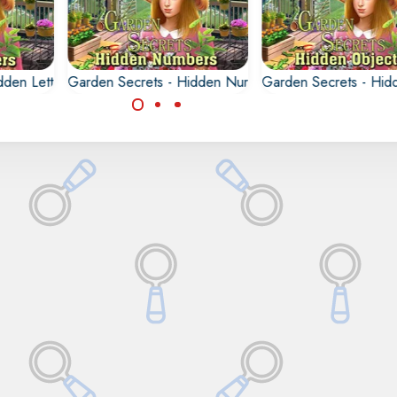
dden Letters
Garden Secrets - Hidden Numbers
Garden Secrets - Hid
las
Encuentra todas los
Encuentra todas l
 los
números ocultos en los
objetos ocultos en 
jardines.
jardines.