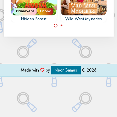
Primavera
Otoño
Hidden Forest
Wild West Mysteries
Intenta encontrar
Encuentra todos los
todos los objetos
objetos ocultos,
escondidos en el
números, letras,
bosque.
contornos y
diferencias en Wild
West Mysteries.
Made with
by
NeonGames
© 2026